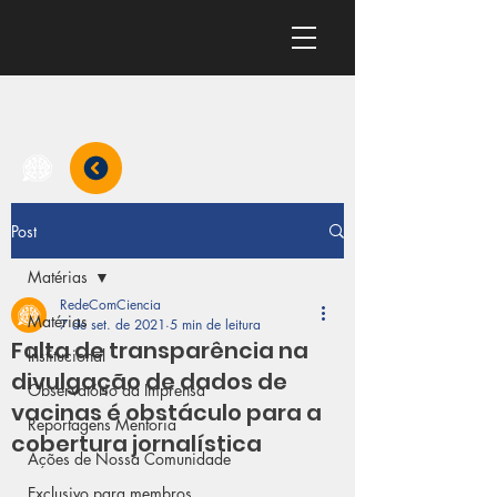
Post
Matérias
RedeComCiencia
Matérias
7 de set. de 2021
5 min de leitura
Falta de transparência na
Institucional
divulgação de dados de
Observatório da Imprensa
vacinas é obstáculo para a
Reportagens Mentoria
cobertura jornalística
Ações de Nossa Comunidade
Exclusivo para membros