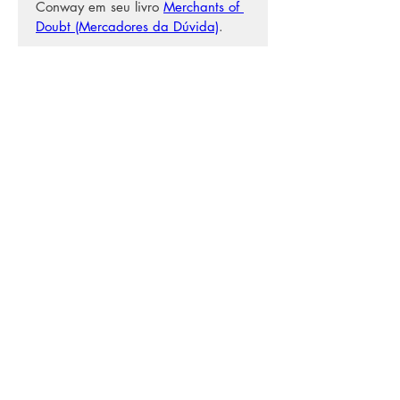
Conway em seu livro 
Merchants of 
Doubt (Mercadores da Dúvida)
.
"Os editores de ciência devem 
ficar atentos a essas campanhas e 
estar preparados para cobri-las de 
maneira adequada e eficaz", 
afirma Helmuth. "Em vez de 
apresentar a controvérsia como 
uma questão de 'qual lado está 
certo?', esses profissionais devem 
deixar claro que um lado está 
lançando dúvidas sobre a 
evidência esmagadora porque 
ameaça aquela organização ou 
indústria.
Se você se interessa pela cobertura 
de controvérsias na ciência, o 
Jornalismo Científico em 5 Minutos 
tem um episódio inteiro dedicado 