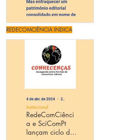
Mas enfraquecer um
Pesquisa FAPESP
patrimônio editorial
consolidado em nome de
uma integração
administrativa pode
REDECOMCIÊNCIA INDICA
significar empobrecer o
debate científico no país.
4 de abr. de 2024
2 min de leitura
Institucional
RedeComCiênci
a e SciComPt
lançam ciclo de