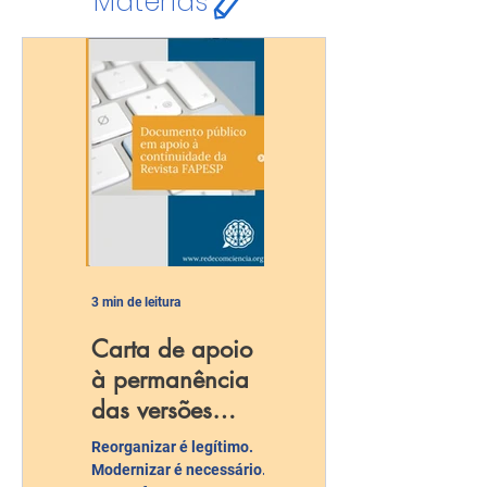
Matérias
3 min de leitura
Carta de apoio
à permanência
das versões
impressa e on-
Reorganizar é legítimo.
line da Revista
Modernizar é necessário.