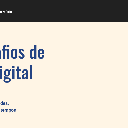
a Mídia
fios de
igital
ades,
m tempos