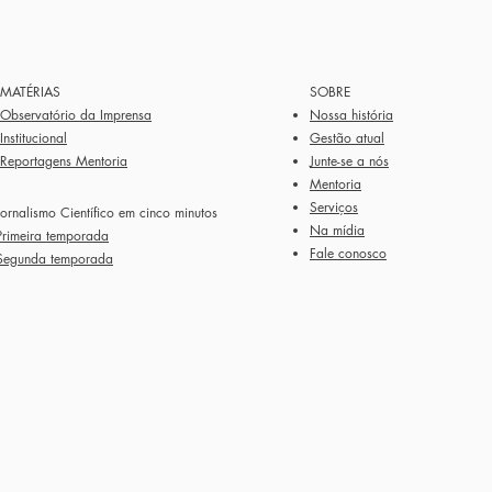
MATÉRIAS
SOBRE
Observatório da Imprensa
Nossa história
Institucional
Gestão atual
Reportagens Mentoria
Junte-se a nós
Mentoria
Serviços
Jornalismo Científico em cinco minutos
Na mídia
Primeira temporada
Fale conosco
Segunda temporada