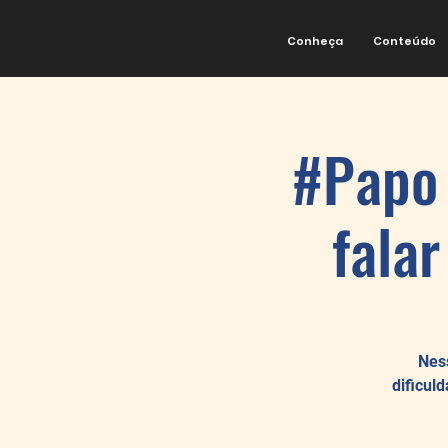
Conheça
Conteúdo
#Papo 
falar
Ness
dificul