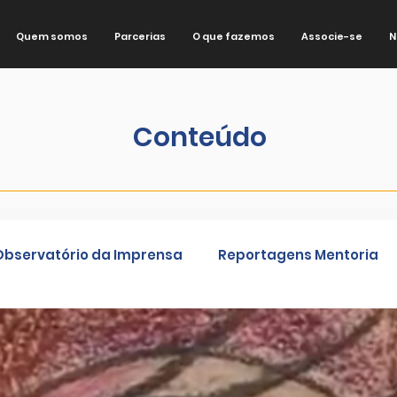
Quem somos
Parcerias
O que fazemos
Associe-se
N
Conteúdo
Observatório da Imprensa
Reportagens Mentoria
de
Exclusivo para membros
Conhecenças