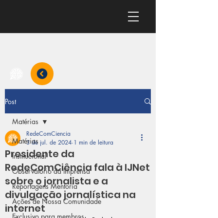
Post
Matérias
RedeComCiencia
Matérias
3 de jul. de 2024
1 min de leitura
Presidente da
Institucional
RedeComCiência fala à IJNet
Observatório da Imprensa
sobre o jornalista e a
Reportagens Mentoria
divulgação jornalística na
Ações de Nossa Comunidade
internet
Exclusivo para membros